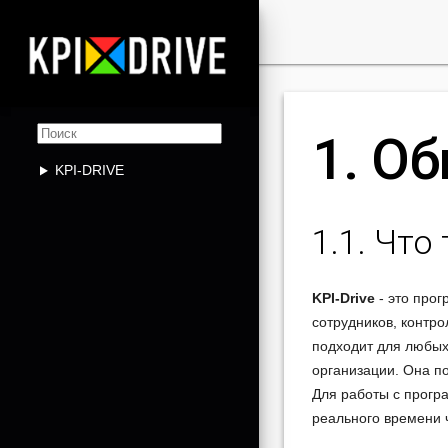

1. О
KPI-DRIVE
1.1. Что
KPI-Drive
- это про
сотрудников, контр
подходит для любых
организации. Она п
Для работы с прогр
реального времени 