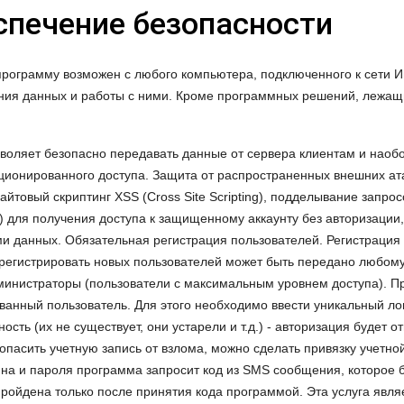
еспечение безопасности
 программу возможен с любого компьютера, подключенного к сети 
ния данных и работы с ними. Кроме программных решений, лежащ
зволяет безопасно передавать данные от сервера клиентам и наоб
ционированного доступа. Защита от распространенных внешних ат
сайтовый скриптинг XSS (Сross Site Sсriрting), подделывание запрос
ing) для получения доступа к защищенному аккаунту без авторизации,
и данных. Обязательная регистрация пользователей. Регистрация
регистрировать новых пользователей может быть передано любом
министраторы (пользователи с максимальным уровнем доступа). П
ованный пользователь. Для этого необходимо ввести уникальный ло
ность (их не существует, они устарели и т.д.) - авторизация буде
пасить учетную запись от взлома, можно сделать привязку учетно
ина и пароля программа запросит код из SMS сообщения, которое 
ройдена только после принятия кода программой. Эта услуга являе