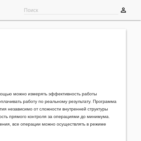
perm_identity
Поиск
омощью можно измерять эффективность работы
оплачивать работу по реальному результату. Программа
тия независимо от сложности внутренней структуры
ость прямого контроля за операциями до минимума.
чения, все операции можно осуществлять в режиме