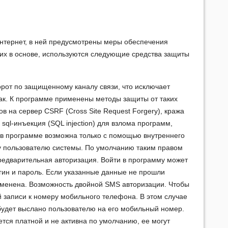
Интернет, в ней предусмотрены меры обеспечения
их в основе, используются следующие средства защиты
орот по защищенному каналу связи, что исключает
ак. К программе применены методы защиты от таких
ов на сервер CSRF (Cross Site Request Forgery), кража
 sql-инъекция (SQL injection) для взлома программ,
 в программе возможна только с помощью внутреннего
у пользователю системы. По умолчанию таким правом
редварительная авторизация. Войти в программу может
гин и пароль. Если указанные данные не прошли
т отменена. Возможность двойной SMS авторизации. Чтобы
й записи к номеру мобильного телефона. В этом случае
будет выслано пользователю на его мобильный номер.
тся платной и не активна по умолчанию, ее могут