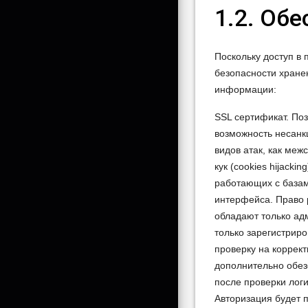
1.2. Об
Поскольку доступ в
безопасности хране
информации:
SSL сертификат. По
возможность несанк
видов атак, как меж
кук (cookies hijack
работающих с базам
интерфейса. Право 
обладают только ад
только зарегистрир
проверку на коррект
дополнительно обезо
после проверки лог
Авторизация будет п