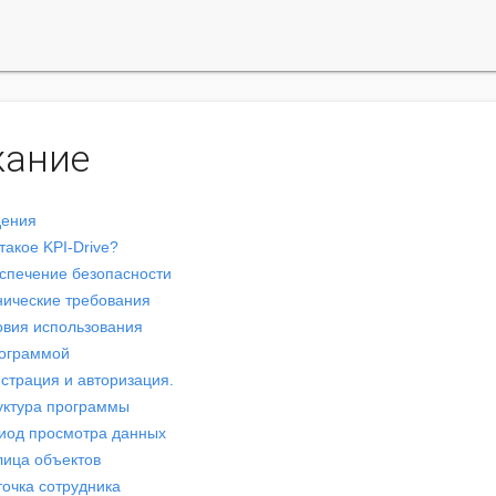
жание
дения
 такое KPI-Drive?
еспечение безопасности
хнические требования
ловия использования
рограммой
истрация и авторизация.
руктура программы
риод просмотра данных
лица объектов
точка сотрудника