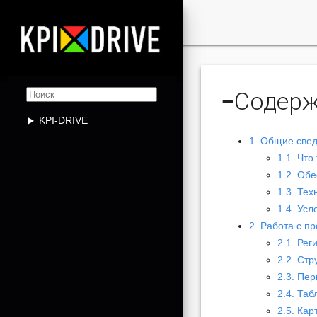

−
Содер
KPI-DRIVE
1. Общие све
1.1. Что
1.2. Об
1.3. Те
1.4. Ус
2. Работа с п
2.1. Рег
2.2. Ст
2.3. Пе
2.4. Таб
2.5. Кар