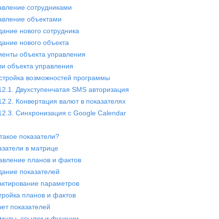
равление сотрудниками
равление объектами
здание нового сотрудника
здание нового объекта
лиенты объекта управления
оли объекта управления
астройка возможностей программы
12.1. Двухступенчатая SMS авторизация
12.2. Конвертация валют в показателях
12.3. Синхронизация с Google Calendar
 такое показатели?
азатели в матрице
бавление планов и фактов
здание показателей
дактирование параметров
стройка планов и фактов
чет показателей
рмулы, ссылки и функции