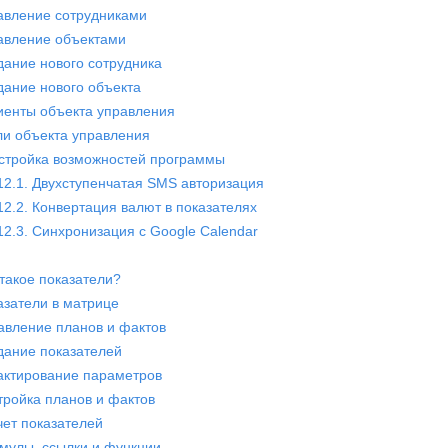
равление сотрудниками
равление объектами
здание нового сотрудника
здание нового объекта
лиенты объекта управления
оли объекта управления
астройка возможностей программы
12.1. Двухступенчатая SMS авторизация
12.2. Конвертация валют в показателях
12.3. Синхронизация с Google Calendar
 такое показатели?
азатели в матрице
бавление планов и фактов
здание показателей
дактирование параметров
стройка планов и фактов
чет показателей
рмулы, ссылки и функции