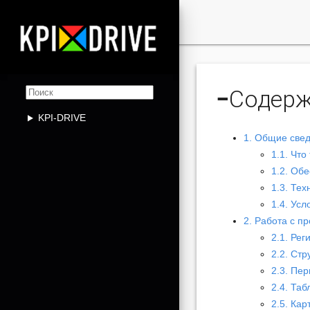

−
Содер
KPI-DRIVE
1. Общие све
1.1. Что
1.2. Об
1.3. Те
1.4. Ус
2. Работа с п
2.1. Рег
2.2. Ст
2.3. Пе
2.4. Таб
2.5. Кар