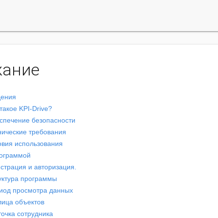
жание
дения
 такое KPI-Drive?
еспечение безопасности
хнические требования
ловия использования
рограммой
истрация и авторизация.
руктура программы
риод просмотра данных
лица объектов
точка сотрудника